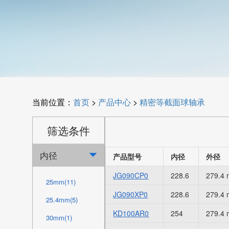
当前位置：
首页
>
产品中心
>
精密等截面球轴承
筛选条件
内径

产品型号
内径
外径
JG090CP0
228.6
279.4
25mm(11)
JG090XP0
228.6
279.4
25.4mm(5)
KD100AR0
254
279.4
30mm(1)