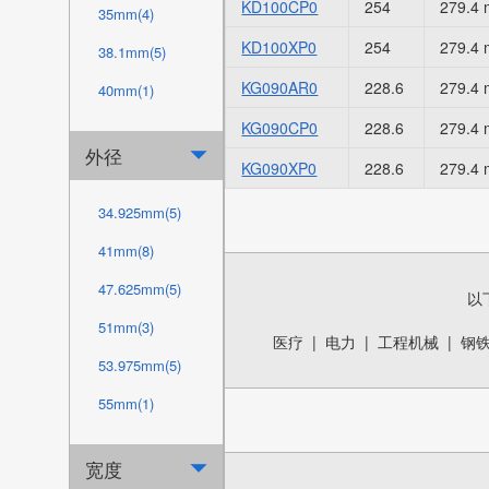
KD100CP0
254
279.4
35mm(4)
KD100XP0
254
279.4
38.1mm(5)
KG090AR0
228.6
279.4
40mm(1)
KG090CP0
228.6
279.4
44.45mm(5)
外径

45mm(1)
KG090XP0
228.6
279.4
50mm(12)
34.925mm(5)
50.8mm(10)
41mm(8)
60mm(15)
47.625mm(5)
以
63.5mm(10)
51mm(3)
医疗
|
电力
|
工程机械
|
钢
69.85mm(1)
53.975mm(5)
70mm(15)
55mm(1)
74mm(3)
60mm(1)
宽度

76.2mm(10)
63.5mm(5)