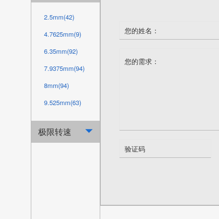
80mm(15)
65mm(4)
2.5mm(42)
88.9mm(10)
66mm(8)
4.7625mm(9)
90mm(15)
66.675mm(5)
6.35mm(92)
100mm(15)
70mm(1)
7.9375mm(94)
101.6mm(24)
76mm(11)
8mm(94)
107.95mm(24)
76.2mm(5)
9.525mm(63)
110mm(16)
79.375mm(5)
10mm(4)
114.3mm(24)
极限转速

80mm(4)
12.7mm(98)
120mm(15)
82.55mm(1)
13mm(70)
120.65mm(24)
86mm(11)
15mm(1)
127mm(24)
88.9mm(5)
16mm(2)
130mm(15)
90mm(4)
19.05mm(68)
139.7mm(24)
92.075mm(5)