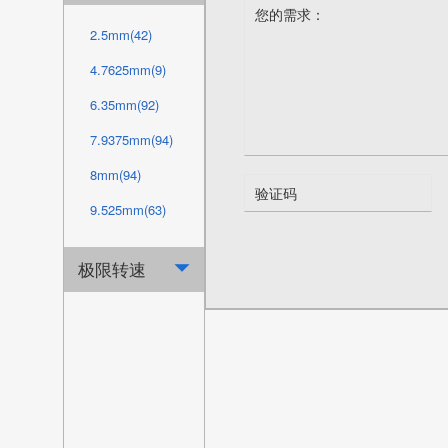
80mm(15)
65mm(4)
2.5mm(42)
88.9mm(10)
66mm(8)
4.7625mm(9)
90mm(15)
66.675mm(5)
6.35mm(92)
100mm(15)
70mm(1)
7.9375mm(94)
101.6mm(24)
76mm(11)
8mm(94)
107.95mm(24)
76.2mm(5)
9.525mm(63)
110mm(16)
79.375mm(5)
10mm(4)
114.3mm(24)
极限转速

80mm(4)
12.7mm(98)
120mm(15)
82.55mm(1)
13mm(70)
120.65mm(24)
86mm(11)
15mm(1)
127mm(24)
88.9mm(5)
16mm(2)
130mm(15)
90mm(4)
19.05mm(68)
139.7mm(24)
92.075mm(5)