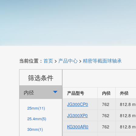
当前位置：
首页
>
产品中心
>
精密等截面球轴承
筛选条件
内径

产品型号
内径
外径
JG300CP0
762
812.8 
25mm(11)
JG300XP0
762
812.8 
25.4mm(5)
KG300AR0
762
812.8 
30mm(1)