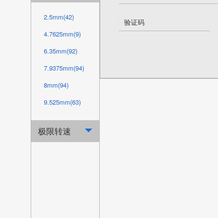
80mm(15)
65mm(4)
2.5mm(42)
88.9mm(10)
66mm(8)
4.7625mm(9)
90mm(15)
66.675mm(5)
6.35mm(92)
100mm(15)
70mm(1)
7.9375mm(94)
101.6mm(24)
76mm(11)
8mm(94)
107.95mm(24)
76.2mm(5)
9.525mm(63)
110mm(16)
79.375mm(5)
10mm(4)
114.3mm(24)
极限转速

80mm(4)
12.7mm(98)
120mm(15)
82.55mm(1)
13mm(70)
120.65mm(24)
86mm(11)
15mm(1)
127mm(24)
88.9mm(5)
16mm(2)
130mm(15)
90mm(4)
19.05mm(68)
139.7mm(24)
92.075mm(5)