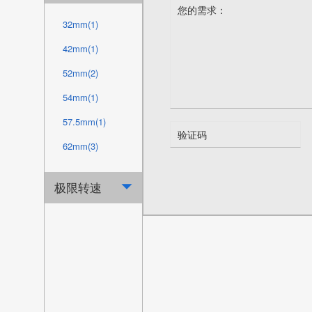
34mm(5)
58mm(2)
32mm(1)
38mm(4)
60mm(2)
42mm(1)
40mm(3)
62mm(4)
52mm(2)
50mm(1)
64mm(5)
54mm(1)
85mm(1)
66mm(3)
57.5mm(1)
89mm(1)
68mm(7)
62mm(3)
120mm(2)
70mm(1)
62.5mm(1)
140mm(1)
极限转速

72mm(1)
65mm(2)
350mm(1)
73mm(5)
69mm(1)
420mm(1)
75mm(1)
70mm(4)
432mm(1)
76mm(2)
78mm(3)
77mm(1)
79mm(1)
78mm(6)