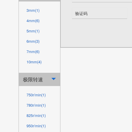
80mm(1)
50mm(1)
3mm(1)
85mm(1)
55mm(1)
4mm(6)
90mm(1)
62mm(1)
5mm(1)
95mm(1)
68mm(1)
6mm(3)
100mm(1)
75mm(1)
7mm(6)
80mm(1)
10mm(4)
85mm(1)
极限转速

90mm(1)
95mm(1)
750r/min(1)
105mm(1)
780r/min(1)
110mm(1)
825r/min(1)
115mm(1)
950r/min(1)
120mm(1)