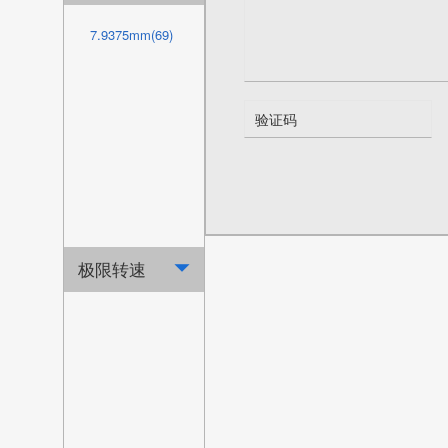
254mm(3)
142.875mm(3)
7.9375mm(69)
279.4mm(3)
155.575mm(3)
304.8mm(3)
168.275mm(3)
355.6mm(3)
180.975mm(3)
406.4mm(3)
193.675mm(3)
457.2mm(3)
206.375mm(3)
508mm(3)
219.075mm(3)
极限转速

244.475mm(3)
269.875mm(3)
295.275mm(3)
320.675mm(3)
371.475mm(3)
422.275mm(3)